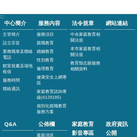
政
府
:::
資
中心簡介
服務內容
法令規章
網站連結
訊
公
主管簡介
服務項目
中央家庭教育相
開
關法規
設立宗旨
親職教育
本市家庭教育相
家
業務職掌及聯絡
婚姻教育
關法規
庭
電話
性別教育
教
教育類志願服務
館室規畫及場地
育
倫理教育
相關資料
租借
資
健康安全上網專
服務時間
源
區
專
聯絡通訊
家庭教育諮詢專
區
線(4128185)
個別化親職教育
回
服務方案
首
頁
Q&A
公佈欄
家庭教育
政府資訊
網
影音專區
公開
最新消息