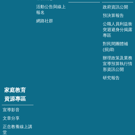
站
活動公告與線上
政府資訊公開
導
報名
覽
預決算報告
網路社群
公職人員利益衝
嘉
突迴避身分揭露
義
專區
市
對民間團體補
政
(捐)助
府
辦理政策及業務
宣導預算執行情
資
形資訊公開
訊
安
研究報告
全
家庭教育
政
策
資源專區
隱
宣導影音
私
文章分享
權
正念教養線上講
政
堂
策