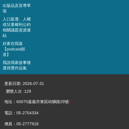
出版品及宣導單
資
張
料
人口販運、人權
開
或兒童權利公約
放
相關議題資源連
宣
結
告
好家在我嘉
【podcast頻
道】
我說我家故事徵
選得獎作品集
更新日期
2026-07-31
瀏覽人次
129
地址：60070嘉義市東區幼獅路29號
電話：05-2754334
傳真：05-2777918