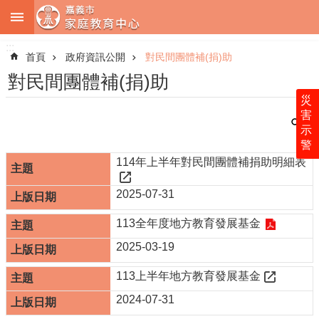
:::
跳到主要內容區塊
:::
進
階
首頁
政府資訊公開
對民間團體補(捐)助
搜
尋
對民間團體補(捐)助
災
害
示
警
中
114年上半年對民間團體補捐助明細表
心
簡
介
2025-07-31
服
113全年度地方教育發展基金
務
2025-03-19
內
容
113上半年地方教育發展基金
法
2024-07-31
令