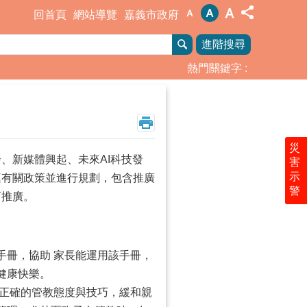
回首頁
網站導覽
嘉義市政府
進階搜尋
熱門關鍵字
災
、新媒體興起、未來AI科技發
害
示
庭有關政策並進行規劃，包含推廣
警
育推廣。
手冊，協助 家長能運用該手冊，
健康快樂。
習正確的管教態度與技巧，緩和親