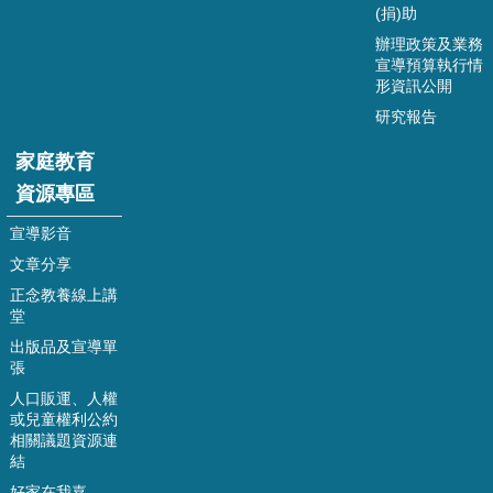
(捐)助
政
府
辦理政策及業務
資
宣導預算執行情
形資訊公開
訊
公
研究報告
開
家庭教育
家
資源專區
庭
教
宣導影音
育
文章分享
資
源
正念教養線上講
專
堂
區
出版品及宣導單
張
回
人口販運、人權
首
或兒童權利公約
頁
相關議題資源連
結
網
好家在我嘉