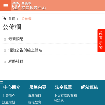
:::
跳到主要內容區塊
:::
進
階
首頁
公佈欄
搜
尋
公佈欄
災
害
最新消息
示
警
中
活動公告與線上報名
心
簡
網路社群
介
服
務
:::
內
中心簡介
服務內容
法令規章
網站連結
容
主管簡介
服務項目
中央家庭教育相
法
關法規
令
設立宗旨
親職教育