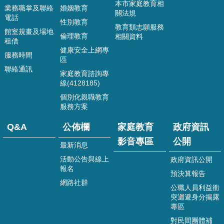
規
本市家庭教育相
業務職掌及聯絡
婚姻教育
章
關法規
電話
性別教育
教育類志願服務
館室規畫及場地
網
倫理教育
相關資料
租借
站
健康安全上網專
連
服務時間
區
結
聯絡通訊
家庭教育諮詢專
Q&A
線(4128185)
個別化親職教育
公
服務方案
佈
欄
Q&A
公佈欄
家庭教育
政府資訊
家
影音專區
公開
最新消息
庭
活動公告與線上
政府資訊公開
教
報名
育
預決算報告
影
網路社群
公職人員利益衝
音
突迴避身分揭露
專
專區
區
對民間團體補