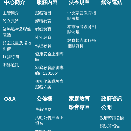
規
中心簡介
服務內容
法令規章
網站連結
章
主管簡介
服務項目
中央家庭教育相
關法規
網
設立宗旨
親職教育
站
本市家庭教育相
業務職掌及聯絡
婚姻教育
連
關法規
電話
結
性別教育
教育類志願服務
館室規畫及場地
倫理教育
相關資料
Q&A
租借
健康安全上網專
服務時間
公
區
佈
聯絡通訊
家庭教育諮詢專
欄
線(4128185)
個別化親職教育
家
服務方案
庭
教
Q&A
公佈欄
家庭教育
政府資訊
育
影
影音專區
公開
最新消息
音
活動公告與線上
政府資訊公開
專
報名
區
預決算報告