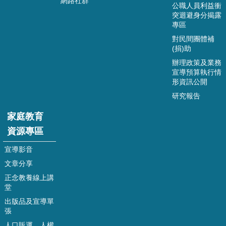
網路社群
公職人員利益衝
政
突迴避身分揭露
府
專區
資
對民間團體補
訊
(捐)助
公
開
辦理政策及業務
宣導預算執行情
家
形資訊公開
庭
研究報告
教
育
家庭教育
資
資源專區
源
專
宣導影音
區
文章分享
正念教養線上講
回
堂
首
頁
出版品及宣導單
張
網
人口販運、人權