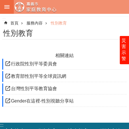
:::
跳到主要內容區塊
:::
進
階
首頁
服務內容
性別教育
搜
尋
性別教育
災
害
示
相關連結
警
中
行政院性別平等委員會
心
簡
教育部性別平等全球資訊網
介
台灣性別平等教育協會
服
務
Gender在這裡-性別視聽分享站
內
容
法
令
:::