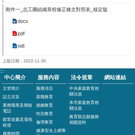
規
章
附件一_志工團組織章程修正條文對照表_核定版
網
docx
站
連
pdf
結
odt
Q&A
公
上版日期：2022-11-30
佈
:::
欄
中心簡介
服務內容
法令規章
網站連結
家
主管簡介
服務項目
中央家庭教育相
庭
關法規
設立宗旨
親職教育
教
本市家庭教育相
育
業務職掌及聯絡
婚姻教育
關法規
影
電話
性別教育
音
教育類志願服務
館室規畫及場地
倫理教育
專
相關資料
租借
區
健康安全上網專
服務時間