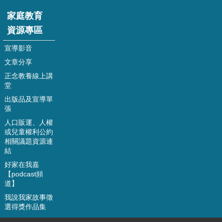
站
導
家庭教育
覽
資源專區
嘉
宣導影音
義
文章分享
市
政
正念教養線上講
府
堂
出版品及宣導單
資
張
訊
人口販運、人權
安
或兒童權利公約
全
相關議題資源連
政
結
策
好家在我嘉
【podcast頻
隱
道】
私
我說我家故事徵
權
選得獎作品集
政
策