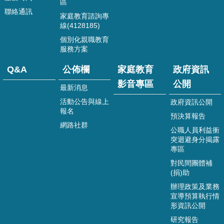
區
政
聯絡通訊
家庭教育諮詢專
府
線(4128185)
資
個別化親職教育
訊
服務方案
公
開
Q&A
公佈欄
家庭教育
政府資訊
家
影音專區
公開
最新消息
庭
教
活動公告與線上
政府資訊公開
報名
育
預決算報告
資
網路社群
公職人員利益衝
源
突迴避身分揭露
專
專區
區
對民間團體補
(捐)助
回
首
辦理政策及業務
宣導預算執行情
頁
形資訊公開
網
研究報告