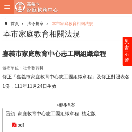
:::
跳到主要內容區塊
:::
進
階
首頁
法令規章
本市家庭教育相關法規
搜
尋
本市家庭教育相關法規
災
害
嘉義市家庭教育中心志工團組織章程
示
警
中
發布單位：社會教育科
心
簡
修正「嘉義市家庭教育中心志工團組織章程」及修正對照表各
介
1份，111年11月24日生效
服
務
內
相關檔案
容
函頒_家庭教育中心志工團組織章程_核定版
法
pdf
令