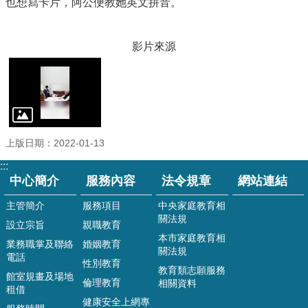
也想寫卡片，阿公便教她英文拼音。
政
府
資
影片來源
訊
公
開
家
庭
教
上版日期：2022-01-13
育
:::
資
中心簡介
服務內容
法令規章
網站連結
源
專
主管簡介
服務項目
中央家庭教育相
區
關法規
設立宗旨
親職教育
本市家庭教育相
回
業務職掌及聯絡
婚姻教育
關法規
首
電話
性別教育
教育類志願服務
頁
館室規畫及場地
倫理教育
相關資料
租借
網
健康安全上網專