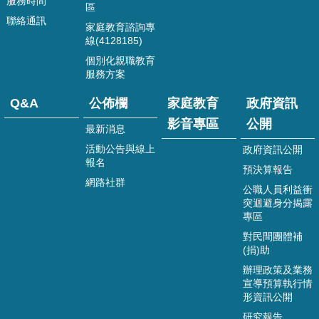
服務時間
站
區
導
聯絡通訊
家庭教育諮詢專
覽
線(4128185)
個別化親職教育
嘉
服務方案
義
市
Q&A
公佈欄
家庭教育
政府資訊
政
府
影音專區
公開
最新消息
活動公告與線上
政府資訊公開
資
報名
訊
預決算報告
網路社群
安
公職人員利益衝
全
突迴避身分揭露
政
專區
策
對民間團體補
(捐)助
隱
私
辦理政策及業務
宣導預算執行情
權
形資訊公開
政
策
研究報告