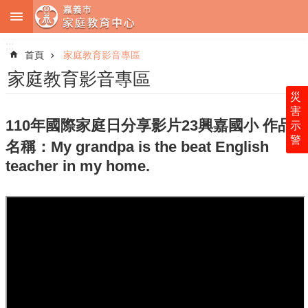
:::
跳到主要內容區塊
:::
進
階
首頁
家庭教育影音專區
搜
尋
家庭教育影音專區
災
害
110年國際家庭日分享影片23興嘉國小 作品
示
警
中
名稱：My grandpa is the beat English
心
teacher in my home.
簡
介
服
務
內
容
法
令