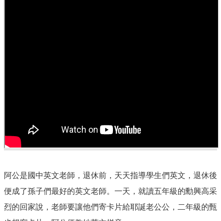
規
章
網
站
連
結
Q&A
公
佈
欄
家
庭
教
育
阿公是國中英文老師，退休前，天天指導學生們英文，退休後
影
音
便成了孫子們最好的英文老師。一天，就讀五年級的勳興高采
專
烈的回家說，老師要讓他們寄卡片給耶誕老公公，二年級的甄
區