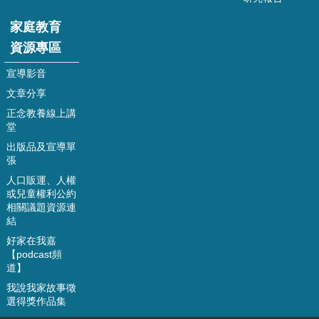
資
家庭教育
料
資源專區
開
放
宣導影音
宣
文章分享
告
正念教養線上講
堂
出版品及宣導單
張
人口販運、人權
或兒童權利公約
相關議題資源連
結
好家在我嘉
【podcast頻
道】
我說我家故事徵
選得獎作品集