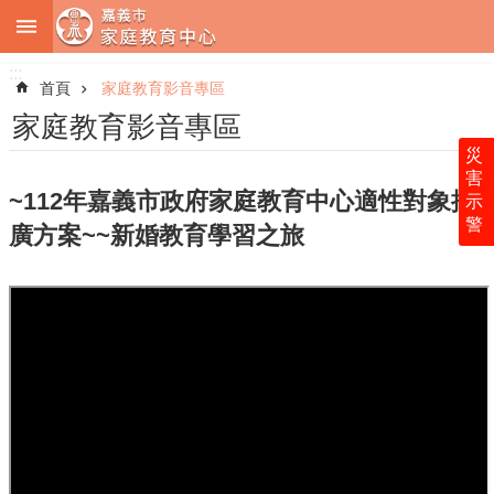
:::
跳到主要內容區塊
:::
進
階
首頁
家庭教育影音專區
搜
尋
家庭教育影音專區
災
害
~112年嘉義市政府家庭教育中心適性對象推
示
警
中
廣方案~~新婚教育學習之旅
心
簡
介
服
務
內
容
法
令