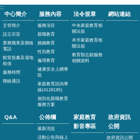
站
:::
導
中心簡介
服務內容
法令規章
網站連結
覽
主管簡介
服務項目
中央家庭教育相
嘉
關法規
義
設立宗旨
親職教育
市
本市家庭教育相
業務職掌及聯絡
婚姻教育
關法規
政
電話
性別教育
府
教育類志願服務
館室規畫及場地
倫理教育
相關資料
租借
資
健康安全上網專
服務時間
訊
區
安
聯絡通訊
家庭教育諮詢專
全
線(4128185)
政
個別化親職教育
策
服務方案
隱
Q&A
公佈欄
家庭教育
政府資訊
私
權
影音專區
公開
最新消息
政
活動公告與線上
政府資訊公開
策