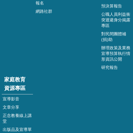
報名
預決算報告
資
網路社群
公職人員利益衝
料
突迴避身分揭露
開
專區
放
對民間團體補
宣
(捐)助
告
辦理政策及業務
宣導預算執行情
形資訊公開
研究報告
家庭教育
資源專區
宣導影音
文章分享
正念教養線上講
堂
出版品及宣導單