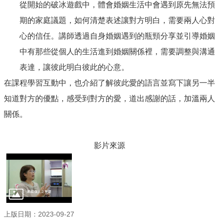
從開始的破冰遊戲中，體會婚姻生活中會遇到原先無法預
政
府
期的家庭議題，如何清楚表述讓對方明白，需要兩人心對
資
心的信任。講師透過自身婚姻遇到的瓶頸分享並引導婚姻
訊
公
中有那些從個人的生活進到婚姻關係裡，需要調整與溝通
開
表達，讓彼此明白彼此的心意。
家
在課程學習互動中，也介紹了解彼此愛的語言並寫下讓另一半
庭
知道對方的優點，感受到對方的愛，道出感謝的話，加溫兩人
教
育
關係。
資
源
專
影片來源
區
回
首
頁
網
上版日期：2023-09-27