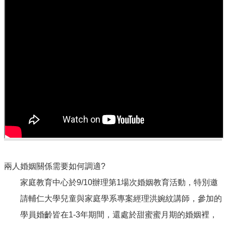
規
章
網
站
連
結
Q&A
公
佈
欄
家
庭
教
兩人婚姻關係需要如何調適?
育
家庭教育中心於9/10辦理第1場次婚姻教育活動，特別邀
影
音
請輔仁大學兒童與家庭學系專案經理洪婉紋講師，參加的
專
學員婚齡皆在1-3年期間，還處於甜蜜蜜月期的婚姻裡，
區